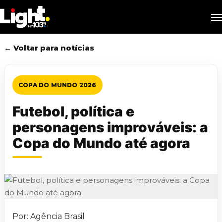
Skip
M
to
main
content
← Voltar para notícias
COPA DO MUNDO 2026
Futebol, política e
personagens improváveis: a
Copa do Mundo até agora
Por: Agência Brasil