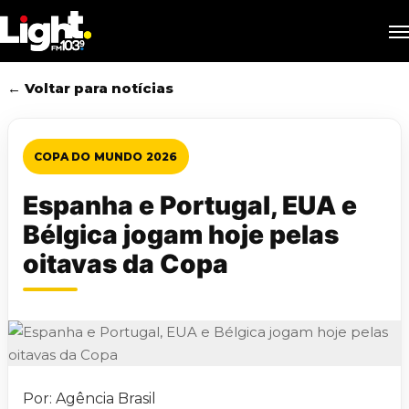
Skip
M
to
main
content
← Voltar para notícias
COPA DO MUNDO 2026
Espanha e Portugal, EUA e
Bélgica jogam hoje pelas
oitavas da Copa
Por: Agência Brasil