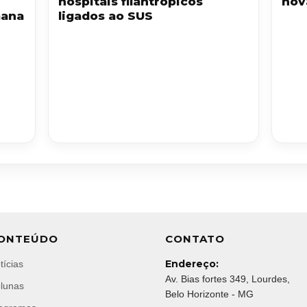
hospitais filantrópicos
nov
mana
ligados ao SUS
ONTEÚDO
CONTATO
Endereço:
tícias
Av. Bias fortes 349, Lourdes,
lunas
Belo Horizonte - MG