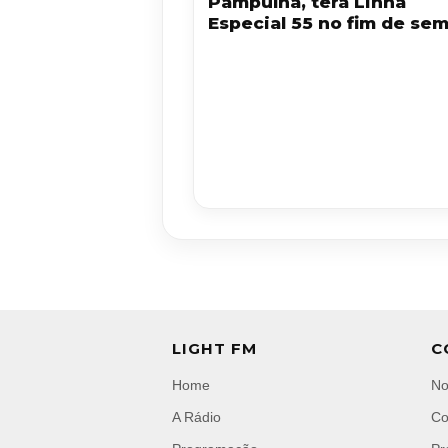
Pampulha, terá Linha
Especial 55 no fim de se
LIGHT FM
C
Home
No
A Rádio
Co