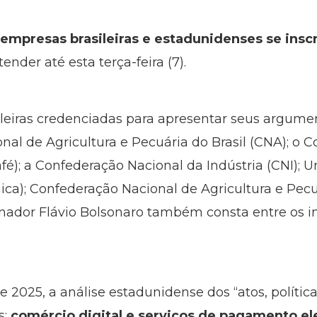
empresas brasileiras e estadunidenses se inscr
tender até esta terça-feira (7).
ileiras credenciadas para apresentar seus argume
al de Agricultura e Pecuária do Brasil (CNA); o C
é); a Confederação Nacional da Indústria (CNI); U
ca); Confederação Nacional de Agricultura e Pecuá
nador Flávio Bolsonaro também consta entre os ins
 2025, a análise estadunidense dos “atos, políticas
s:
comércio digital e serviços de pagamento ele