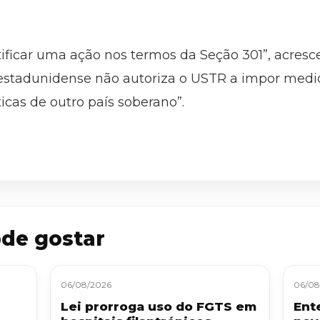
stificar uma ação nos termos da Seção 301”, acresc
 estadunidense não autoriza o USTR a impor medi
ticas de outro país soberano”.
de gostar
06/08/2026
06/08
Lei prorroga uso do FGTS em
Ent