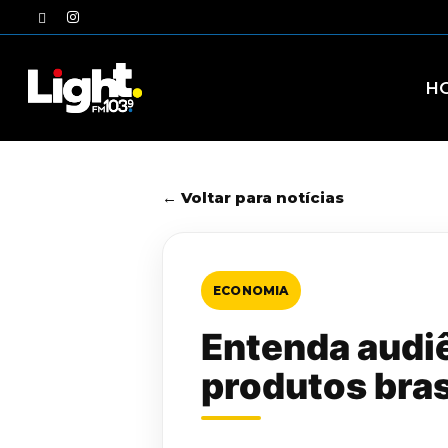
Skip
twitter
instagram
to
main
content
H
← Voltar para notícias
ECONOMIA
Entenda audiê
produtos bras