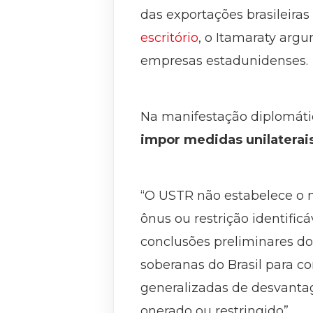
das exportações brasileira
escritório
, o Itamaraty arg
empresas estadunidenses.
Na manifestação diplomáti
impor medidas unilaterai
“O USTR não estabelece o ne
ônus ou restrição identific
conclusões preliminares do
soberanas do Brasil para co
generalizadas de desvanta
onerado ou restringido”.