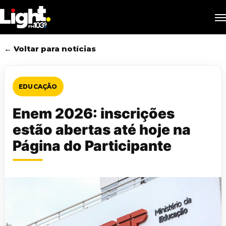
Skip
M
to
main
content
← Voltar para notícias
EDUCAÇÃO
Enem 2026: inscrições
estão abertas até hoje na
Página do Participante