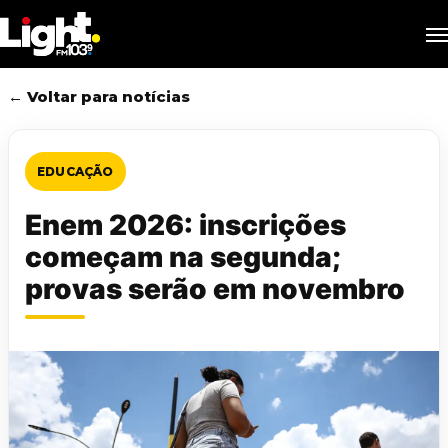
Skip
M
to
main
content
← Voltar para notícias
EDUCAÇÃO
Enem 2026: inscrições
começam na segunda;
provas serão em novembro