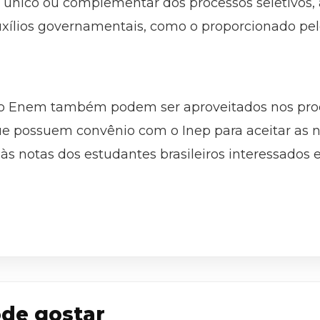
io único ou complementar dos processos seletivos,
uxílios governamentais, como o proporcionado p
 do Enem também podem ser aproveitados nos proc
ue possuem convênio com o Inep para aceitar as 
 às notas dos estudantes brasileiros interessados
de gostar