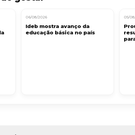
06/08/2026
05/08
Ideb mostra avanço da
Pro
da
educação básica no país
res
par