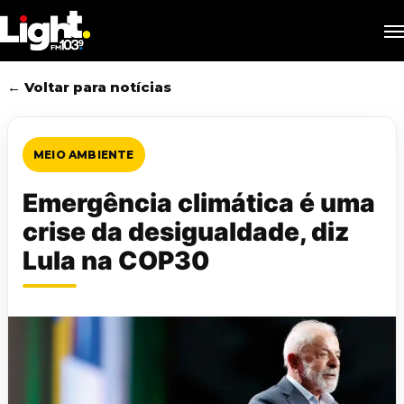
Skip
M
to
main
content
← Voltar para notícias
MEIO AMBIENTE
Emergência climática é uma
crise da desigualdade, diz
Lula na COP30