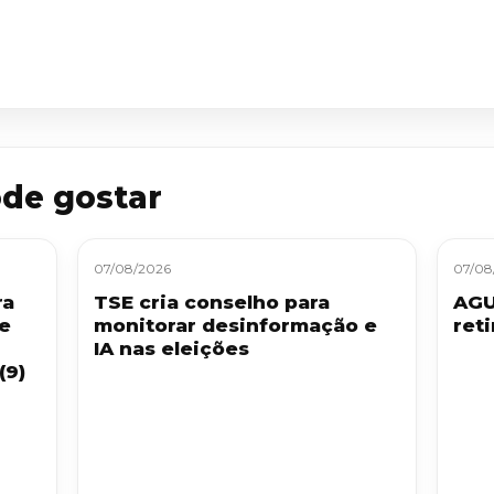
de gostar
07/08/2026
07/08
ra
TSE cria conselho para
AGU
 e
monitorar desinformação e
ret
IA nas eleições
(9)