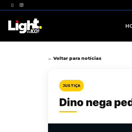
Skip
twitter
instagram
to
main
content
H
← Voltar para notícias
JUSTIÇA
Dino nega ped