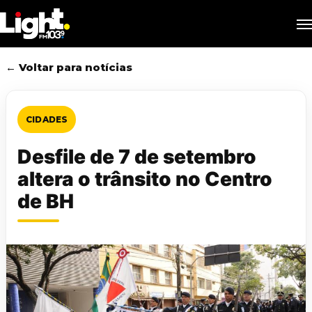
Skip
M
to
main
content
← Voltar para notícias
CIDADES
Desfile de 7 de setembro
altera o trânsito no Centro
de BH