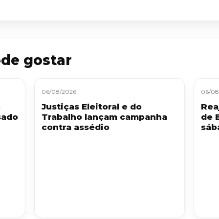
de gostar
06/08/2026
06/08
o
Justiças Eleitoral e do
Reaj
sado
Trabalho lançam campanha
de 
contra assédio
sáb