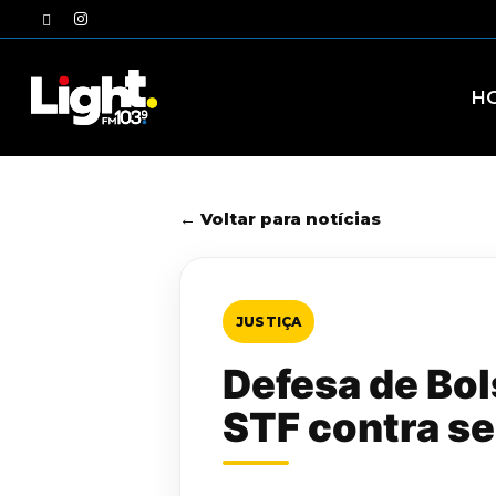
Skip
twitter
instagram
to
main
content
H
← Voltar para notícias
JUSTIÇA
Defesa de Bol
STF contra s