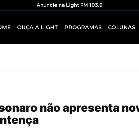
Anuncie na Light FM 103.9
OME
OUÇA A LIGHT
PROGRAMAS
COLUNAS
sonaro não apresenta no
entença