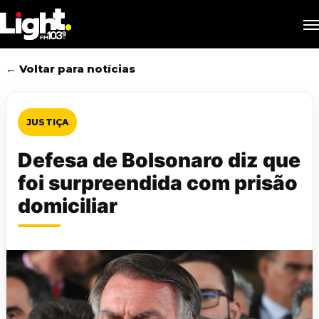
Skip
M
to
main
content
← Voltar para notícias
JUSTIÇA
Defesa de Bolsonaro diz que
foi surpreendida com prisão
domiciliar