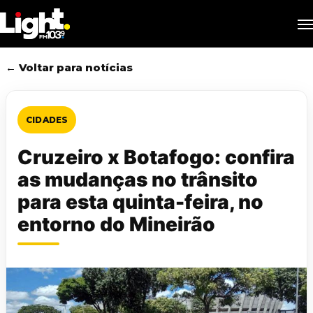
Skip
M
to
main
content
← Voltar para notícias
CIDADES
Cruzeiro x Botafogo: confira
as mudanças no trânsito
para esta quinta-feira, no
entorno do Mineirão