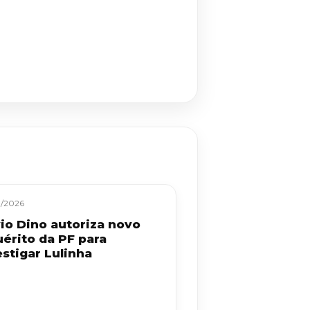
/2026
vio Dino autoriza novo
uérito da PF para
estigar Lulinha