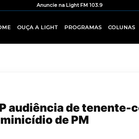
Anuncie na Light FM 103.9
OME
OUÇA A LIGHT
PROGRAMAS
COLUNAS
 audiência de tenente-c
eminicídio de PM