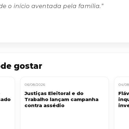
de o início aventada pela família.”
de gostar
06/08/2026
04/08
o
Justiças Eleitoral e do
Flá
sado
Trabalho lançam campanha
inq
contra assédio
inv