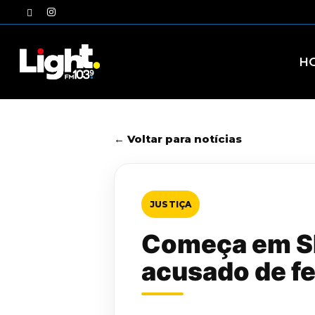
Skip
twitter
instagram
to
main
content
H
← Voltar para notícias
JUSTIÇA
Começa em SP
acusado de f