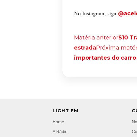
No Instagram, siga
@acel
Matéria anterior
S10 Tr
estrada
Próxima matér
importantes do carro
LIGHT FM
C
Home
No
A Rádio
Co