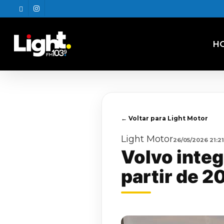
Skip
twitter
instagram
to
main
content
H
← Voltar para Light Motor
Light Motor
26/05/2026 21:21
Volvo integ
partir de 2