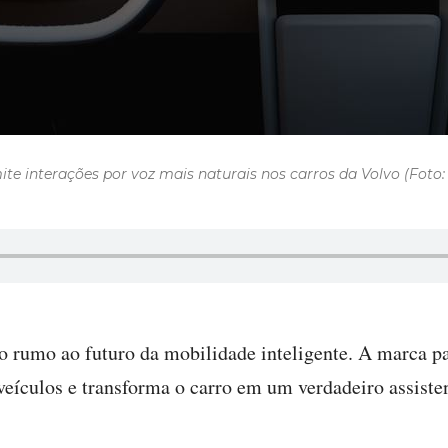
te interações por voz mais naturais nos carros da Volvo (Foto
 rumo ao futuro da mobilidade inteligente. A marca pa
eículos e transforma o carro em um verdadeiro assisten