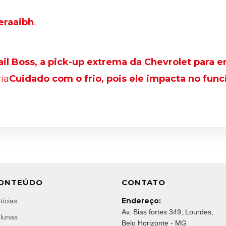
.
eraaibh
ail Boss, a pick-up extrema da Chevrolet para e
ia
Cuidado com o frio, pois ele impacta no fun
ONTEÚDO
CONTATO
Endereço:
tícias
Av. Bias fortes 349, Lourdes,
lunas
Belo Horizonte - MG