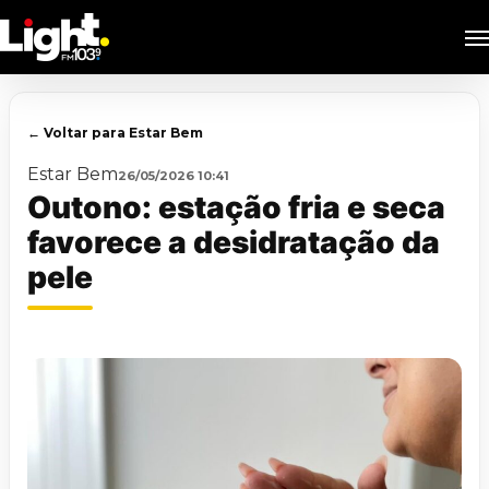
Skip
M
to
main
content
← Voltar para Estar Bem
Estar Bem
26/05/2026 10:41
Outono: estação fria e seca
favorece a desidratação da
pele