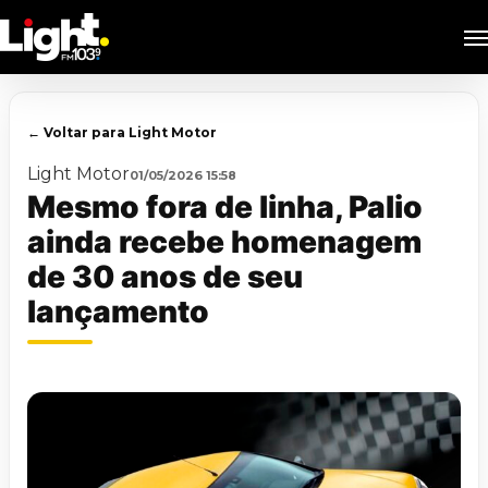
Skip
M
to
main
content
← Voltar para Light Motor
Light Motor
01/05/2026 15:58
Mesmo fora de linha, Palio
ainda recebe homenagem
de 30 anos de seu
lançamento