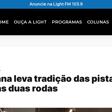
Anuncie na Light FM 103.9
OME
OUÇA A LIGHT
PROGRAMAS
COLUNAS
4
ana leva tradição das pist
s duas rodas