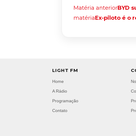
Matéria anterior
BYD su
matéria
Ex-piloto é o 
LIGHT FM
C
Home
No
A Rádio
Co
Programação
Pr
Contato
Pr