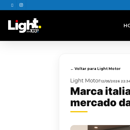
Skip
twitter
instagram
to
main
content
H
← Voltar para Light Motor
Light Motor
12/05/2026 22:3
Marca itali
mercado da