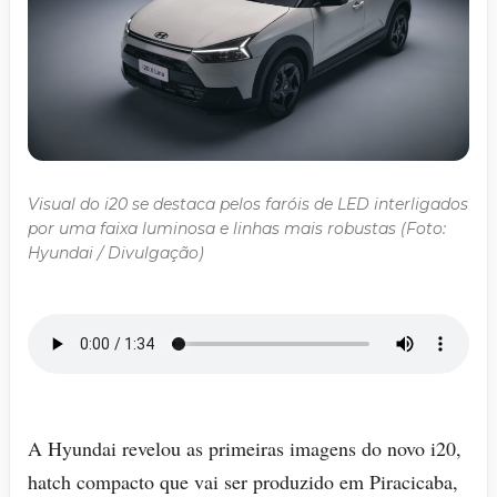
Visual do i20 se destaca pelos faróis de LED interligados
por uma faixa luminosa e linhas mais robustas (Foto:
Hyundai / Divulgação)
A Hyundai revelou as primeiras imagens do novo i20,
hatch compacto que vai ser produzido em Piracicaba,