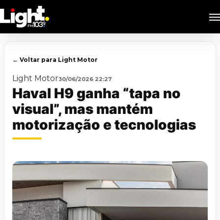
Skip
M
to
main
content
← Voltar para Light Motor
Light Motor
30/06/2026 22:27
Haval H9 ganha “tapa no
visual”, mas mantém
motorização e tecnologias