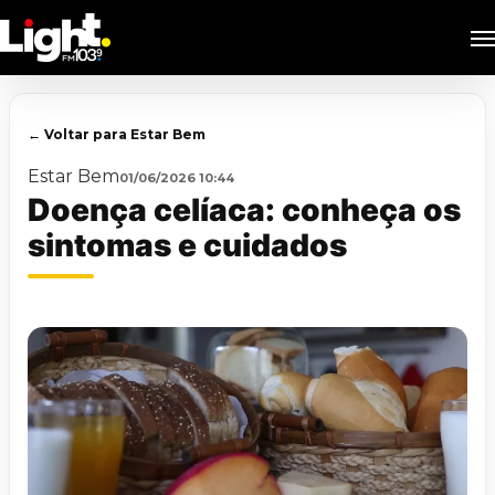
Skip
M
to
main
content
← Voltar para Estar Bem
Estar Bem
01/06/2026 10:44
Doença celíaca: conheça os
sintomas e cuidados