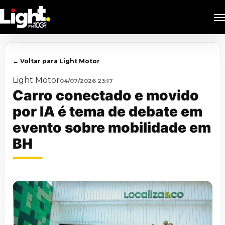
Skip
M
to
main
content
← Voltar para Light Motor
Light Motor
04/07/2026 23:17
Carro conectado e movido
por IA é tema de debate em
evento sobre mobilidade em
BH