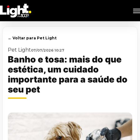
Skip
M
to
main
content
← Voltar para Pet Light
Pet Light
07/07/2026 10:27
Banho e tosa: mais do que
estética, um cuidado
importante para a saúde do
seu pet