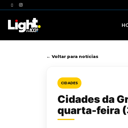
Skip
twitter
instagram
to
main
content
H
← Voltar para notícias
CIDADES
Cidades da G
quarta-feira (