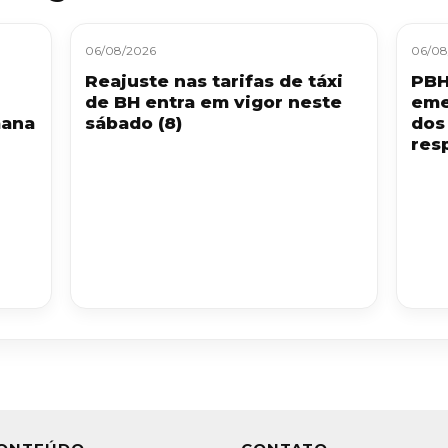
06/08/2026
06/08
Reajuste nas tarifas de táxi
PBH
de BH entra em vigor neste
eme
mana
sábado (8)
dos
resp