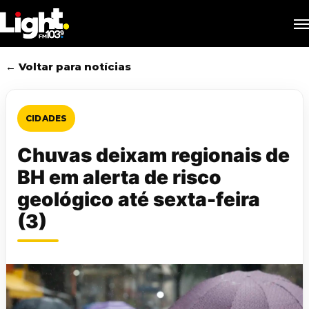
Skip
M
to
main
content
← Voltar para notícias
CIDADES
Chuvas deixam regionais de
BH em alerta de risco
geológico até sexta-feira
(3)