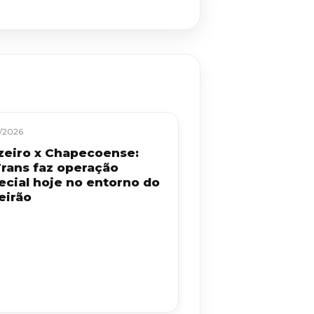
/2026
zeiro x Chapecoense:
rans faz operação
ecial hoje no entorno do
eirão