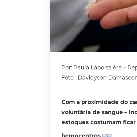
Por: Paula Laboissière – Re
Foto: Davidyson Damasce
Com a proximidade do car
voluntária de sangue – in
estoques costumam ficar 
hemocentros.