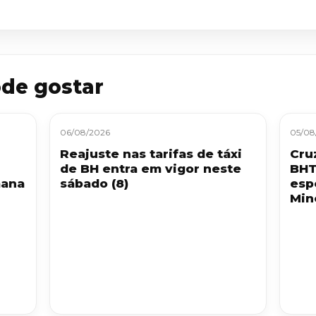
de gostar
06/08/2026
05/08
Reajuste nas tarifas de táxi
Cru
de BH entra em vigor neste
BHT
mana
sábado (8)
esp
Min