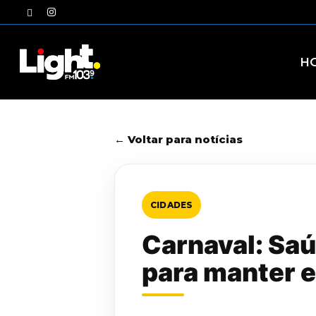
Skip
twitter
instagram
to
main
content
H
← Voltar para notícias
CIDADES
Carnaval: Saú
para manter 