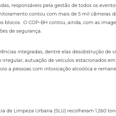
ivadas, responsáveis pela gestão de todos os even
itoramento contou com mais de 5 mil câmeras dis
 dos blocos. O COP-BH contou, ainda, com as imag
ções de segurança.
rências integradas, dentre elas desobstrução de v
 irregular, autuação de veículos estacionados em
poio a pessoas com intoxicação alcoólica e rema
ia de Limpeza Urbana (SLU) recolheram 1.260 ton