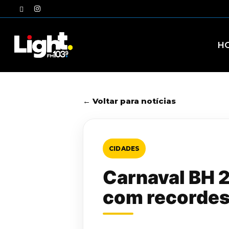
Skip
twitter
instagram
to
main
content
H
← Voltar para notícias
CIDADES
Carnaval BH 2
com recordes 