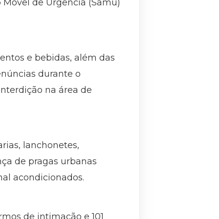
to Móvel de Urgência (Samu)
imentos e bebidas, além das
enúncias durante o
interdição na área de
ias, lanchonetes,
ença de pragas urbanas
mal acondicionados.
rmos de intimação e 101