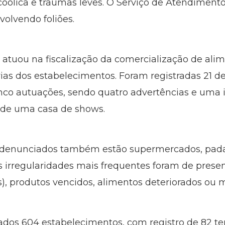
alcoólica e traumas leves. O Serviço de Atendimen
olvendo foliões.
a) atuou na fiscalização da comercialização de al
rias dos estabelecimentos. Foram registradas 21 d
nco autuações, sendo quatro advertências e uma 
 de uma casa de shows.
 denunciados também estão supermercados, padar
 As irregularidades mais frequentes foram de pres
s), produtos vencidos, alimentos deteriorados ou 
iados 604 estabelecimentos, com registro de 82 te