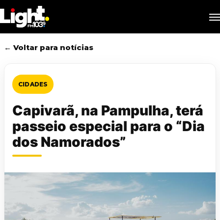
Skip
M
to
main
content
← Voltar para notícias
CIDADES
Capivarã, na Pampulha, terá
passeio especial para o “Dia
dos Namorados”