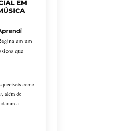
CIAL EM
MÚSICA
Aprendi
s Regina em um
ssicos que
esquecíveis como
, além de
a
judaram a