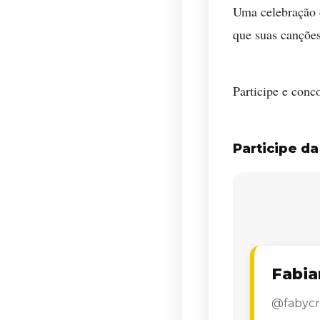
Uma celebração d
que suas canções
Participe e conc
Participe d
Fabia
@fabycr