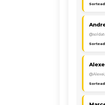
Sortead
Andre
@soldate
Sortead
Alexe
@Alexe
Sortead
Marce