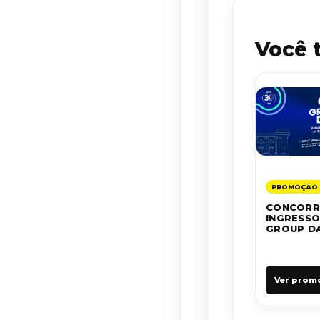
Você 
PROMOÇÃO 
CONCORR
INGRESSO
GROUP DA
Ver prom