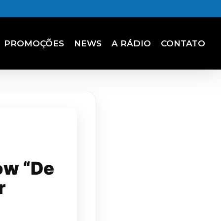
PROMOÇÕES
NEWS
A RÁDIO
CONTATO
ow “De
r