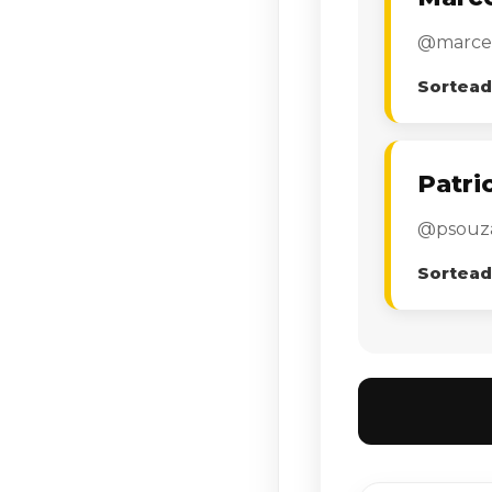
@marcel
Sortead
Patri
@psouza
Sortead