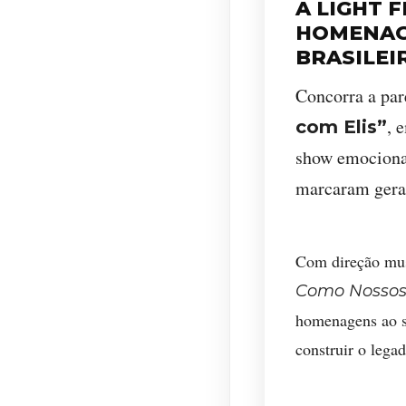
A LIGHT 
HOMENAGE
BRASILEI
Concorra a par
, 
com Elis”
show emocionan
marcaram gera
Com direção mus
Como Nossos
homenagens ao s
construir o lega