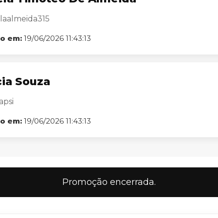
aalmeida315
o em:
19/06/2026 11:43:13
cia Souza
psi
o em:
19/06/2026 11:43:13
Promoção encerrada.