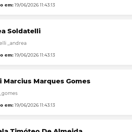
o em:
19/06/2026 11:43:13
a Soldatelli
lli _andrea
o em:
19/06/2026 11:43:13
i Marcius Marques Gomes
i_gomes
o em:
19/06/2026 11:43:13
la Timóteo De Almeida