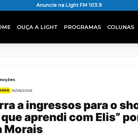
Anuncie na Light FM 103.9
OME
OUÇA A LIGHT
PROGRAMAS
COLUNAS
omoções
RADA
15/06/2026
ra a ingressos para o sh
 que aprendi com Elis” po
a Morais