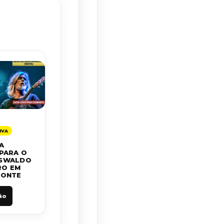
IVA
A
PARA O
OSWALDO
RO EM
ZONTE
ão