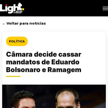
Skip
M
to
main
content
← Voltar para notícias
POLÍTICA
Câmara decide cassar
mandatos de Eduardo
Bolsonaro e Ramagem