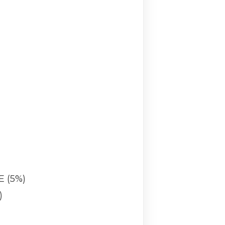
E (5%)
)