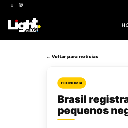
Skip
twitter
instagram
to
main
content
H
← Voltar para notícias
ECONOMIA
Brasil regist
pequenos ne