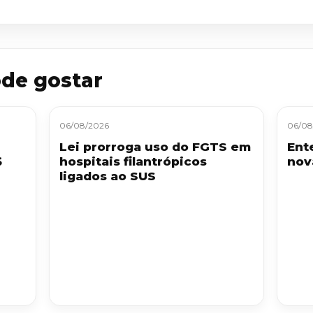
de gostar
06/08/2026
06/08
Lei prorroga uso do FGTS em
Ent
$
hospitais filantrópicos
nov
ligados ao SUS