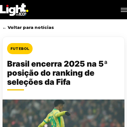
Skip
M
to
main
content
← Voltar para notícias
FUTEBOL
Brasil encerra 2025 na 5ª
posição do ranking de
seleções da Fifa