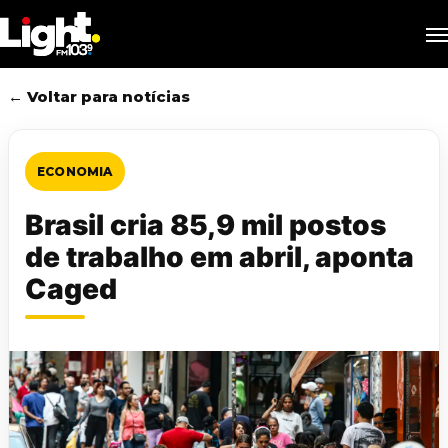
Skip
M
to
main
content
← Voltar para notícias
ECONOMIA
Brasil cria 85,9 mil postos
de trabalho em abril, aponta
Caged