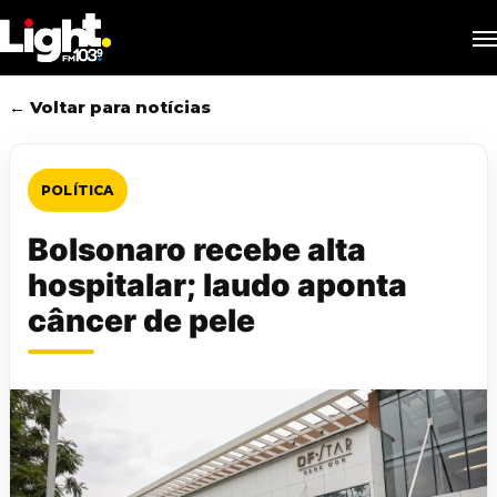
Skip
M
to
main
content
← Voltar para notícias
POLÍTICA
Bolsonaro recebe alta
hospitalar; laudo aponta
câncer de pele