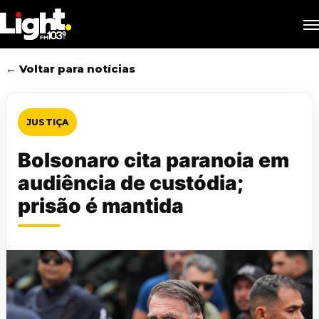
Skip
M
to
main
content
← Voltar para notícias
JUSTIÇA
Bolsonaro cita paranoia em
audiência de custódia;
prisão é mantida