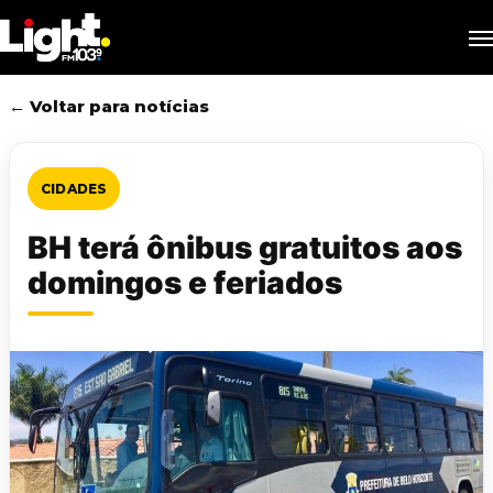
Skip
M
to
main
content
← Voltar para notícias
CIDADES
BH terá ônibus gratuitos aos
domingos e feriados