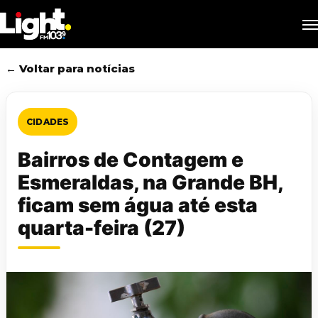
Skip
M
to
main
content
← Voltar para notícias
CIDADES
Bairros de Contagem e
Esmeraldas, na Grande BH,
ficam sem água até esta
quarta-feira (27)