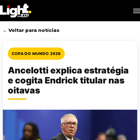
Skip
M
to
main
content
← Voltar para notícias
COPA DO MUNDO 2026
Ancelotti explica estratégia
e cogita Endrick titular nas
oitavas