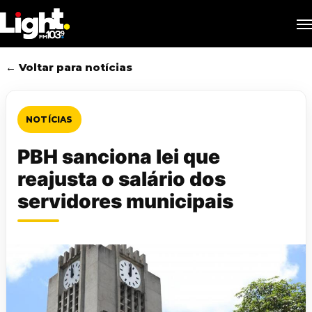
Skip
M
to
main
content
← Voltar para notícias
NOTÍCIAS
PBH sanciona lei que
reajusta o salário dos
servidores municipais