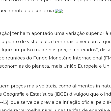
quecimento da economia.
lação] tenham apontado uma variação superior à e
eu ponto de vista, a alta tem mais a ver com a q
gum impulso maior nos preços reiterados”, disse
de reuniões do Fundo Monetário Internacional (FM
economias do planeta, mais União Europeia e Uniã
luem preços mais voláteis, como alimentos in natu
o de Geografia e Estatística (IBGE) divulgou que o Í
5), que serve de prévia da inflação oficial pelo 
andeira vermelha nível 2 nas tarifas de energia e