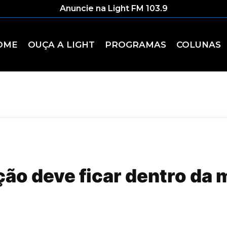
Anuncie na Light FM 103.9
OME
OUÇA A LIGHT
PROGRAMAS
COLUNAS
ção deve ficar dentro da