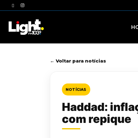
Skip
twitter
instagram
to
main
content
H
← Voltar para notícias
NOTÍCIAS
Haddad: infla
com repique