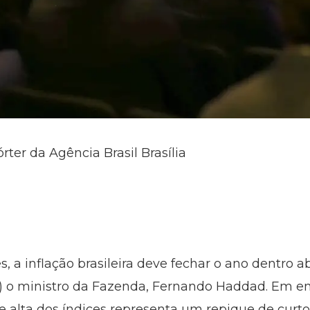
ter da Agência Brasil Brasília
, a inflação brasileira deve fechar o ano dentro a
24) o ministro da Fazenda, Fernando Haddad. Em e
te alta dos índices representa um repique de curt